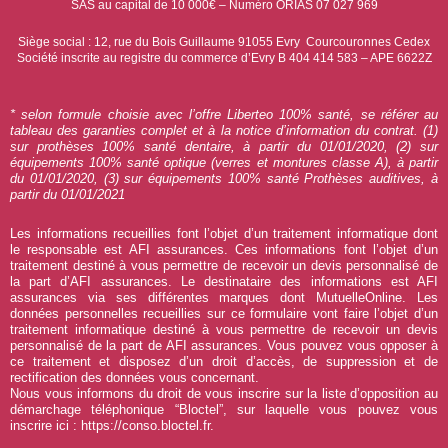
SAS au capital de 10 000€ – Numéro ORIAS 07 027 969
Siège social : 12, rue du Bois Guillaume 91055 Evry Courcouronnes Cedex
Société inscrite au registre du commerce d’Evry B 404 414 583 – APE 6622Z
* selon formule choisie avec l’offre Liberteo 100% santé, se référer au
tableau des garanties complet et à la notice d’information du contrat. (1)
sur prothèses 100% santé dentaire, à partir du 01/01/2020, (2) sur
équipements 100% santé optique (verres et montures classe A), à partir
du 01/01/2020, (3) sur équipements 100% santé Prothèses auditives, à
partir du 01/01/2021
Les informations recueillies font l’objet d’un traitement informatique dont
le responsable est AFI assurances. Ces informations font l’objet d’un
traitement destiné à vous permettre de recevoir un devis personnalisé de
la part d’AFI assurances. Le destinataire des informations est AFI
assurances via ses différentes marques dont MutuelleOnline. Les
données personnelles recueillies sur ce formulaire vont faire l’objet d’un
traitement informatique destiné à vous permettre de recevoir un devis
personnalisé de la part de AFI assurances. Vous pouvez vous opposer à
ce traitement et disposez d’un droit d’accès, de suppression et de
rectification des données vous concernant.
Nous vous informons du droit de vous inscrire sur la liste d’opposition au
démarchage téléphonique “Bloctel”, sur laquelle vous pouvez vous
inscrire ici :
https://conso.bloctel.fr
.