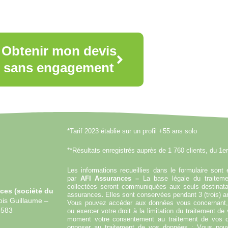
Obtenir mon devis
sans engagement
*Tarif 2023 établie sur un profil +55 ans solo
**Résultats enregistrés auprès de 1 760 clients, du 1e
Les informations recueillies dans le formulaire sont 
par
AFI Assurances –
La base légale du traitem
collectées seront communiquées aux seuls destinata
ces (
société du
assurances
.
Elles sont conservées pendant 3 (trois) an
ois Guillaume –
Vous pouvez accéder aux données vous concernant, l
4 583
ou exercer votre droit à la limitation du traitement d
moment votre consentement au traitement de vos 
opposer au traitement de vos données ; Vous pouv