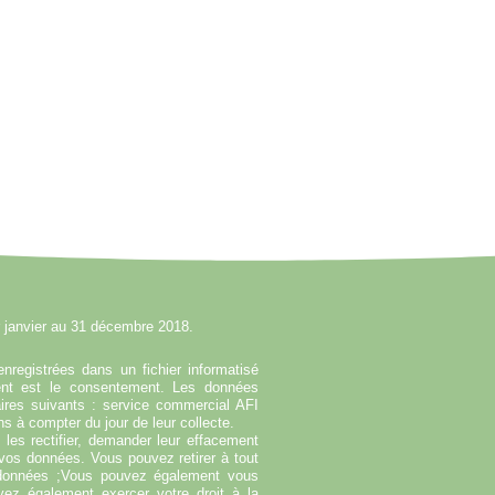
r janvier au 31 décembre 2018.
enregistrées dans un fichier informatisé
ent est le consentement. Les données
ires suivants : service commercial AFI
s à compter du jour de leur collecte.
es rectifier, demander leur effacement
e vos données. Vous pouvez retirer à tout
données ;Vous pouvez également vous
ez également exercer votre droit à la