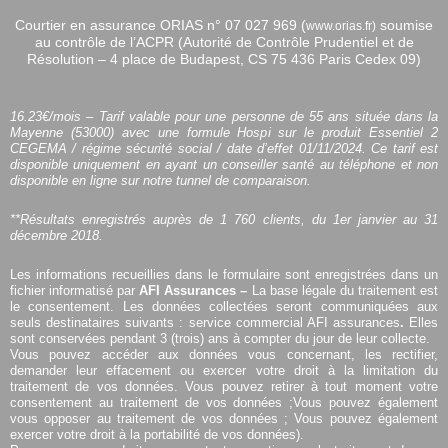
Courtier en assurance ORIAS n°
07 027 969 (
soumise
www.orias.fr)
au contrôle de l’ACPR (Autorité de Contrôle Prudentiel et de
Résolution – 4 place de Budapest, CS 75 436 Paris Cedex 09)
16.23€/mois – Tarif valable pour une personne de 55 ans située dans la
Mayenne (53000) avec une formule Hospi sur le produit Essentiel 2
CEGEMA / régime sécurité social / date d’effet 01/11/2024. Ce tarif est
disponible uniquement en ayant un conseiller santé au téléphone et non
disponible en ligne sur notre tunnel de comparaison.
**Résultats enregistrés auprès de 1 760 clients, du 1er janvier au 31
décembre 2018.
Les informations recueillies dans le formulaire sont enregistrées dans un
fichier informatisé par
AFI Assurances –
La base légale du traitement est
le consentement. Les données collectées seront communiquées aux
seuls destinataires suivants : service commercial AFI assurances
.
Elles
sont conservées pendant 3 (trois) ans à compter du jour de leur collecte.
Vous pouvez accéder aux données vous concernant, les rectifier,
demander leur effacement ou exercer votre droit à la limitation du
traitement de vos données. Vous pouvez retirer à tout moment votre
consentement au traitement de vos données ;Vous pouvez également
vous opposer au traitement de vos données ; Vous pouvez également
exercer votre droit à la portabilité de vos données).