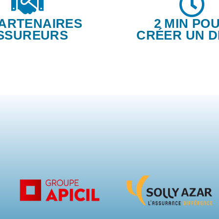
PARTENAIRES
2 MIN PO
SSUREURS
CRÉER UN D