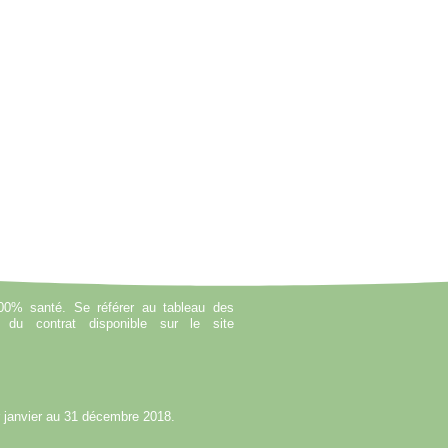
100% santé. Se référer au tableau des
n du contrat disponible sur le site
r janvier au 31 décembre 2018.