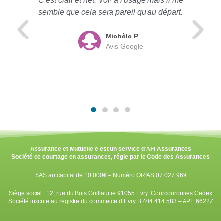
C'est clair et net. Voir à l'usage mais il me
semble que cela sera pareil qu'au départ.
Michèle P
Avis Google
Assurance et Mutuelle e est un service d’AFI Assurances
Société de courtage en assurances, régie par le Code des Assurances
SAS au capital de 10 000€ – Numéro ORIAS 07 027 969
Siège social : 12, rue du Bois Guillaume 91055 Evry Courcouronnes Cedex
Société inscrite au registre du commerce d’Evry B 404 414 583 – APE 6622Z