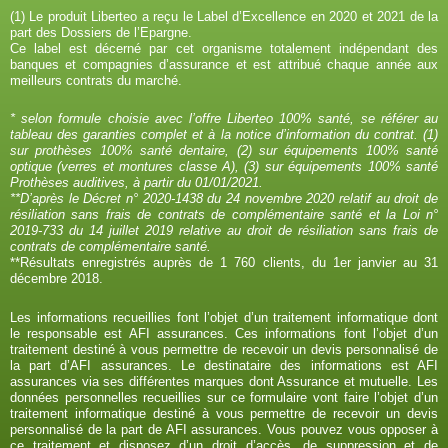
(1) Le produit Liberteo a reçu le Label d’Excellence en 2020 et 2021 de la
part des Dossiers de l’Epargne.
Ce label est décerné par cet organisme totalement indépendant des
banques et compagnies d’assurance et est attribué chaque année aux
meilleurs contrats du marché.
* selon formule choisie avec l’offre Liberteo 100% santé, se référer au
tableau des garanties complet et à la notice d’information du contrat. (1)
sur prothèses 100% santé dentaire, (2) sur équipements 100% santé
optique (verres et montures classe A), (3) sur équipements 100% santé
Prothèses auditives, à partir du 01/01/2021.
**D’après le Décret n° 2020-1438 du 24 novembre 2020 relatif au droit de
résiliation sans frais de contrats de complémentaire santé et la Loi n°
2019-733 du 14 juillet 2019 relative au droit de résiliation sans frais de
contrats de complémentaire santé.
**Résultats enregistrés auprès de 1 760 clients, du 1er janvier au 31
décembre 2018.
Les informations recueillies font l’objet d’un traitement informatique dont
le responsable est AFI assurances. Ces informations font l’objet d’un
traitement destiné à vous permettre de recevoir un devis personnalisé de
la part d’AFI assurances. Le destinataire des informations est AFI
assurances via ses différentes marques dont Assurance et mutuelle. Les
données personnelles recueillies sur ce formulaire vont faire l’objet d’un
traitement informatique destiné à vous permettre de recevoir un devis
personnalisé de la part de AFI assurances. Vous pouvez vous opposer à
ce traitement et disposez d’un droit d’accès, de suppression et de