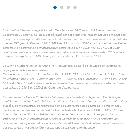
**Le produit Liberteo a reçu le Label d’Excellence en 2020 et en 2021 de la part des
Dossiers de l’Epargne. Ce label est décerné par cet organisme totalement indépendant des
banques et compagnies d’assurance et est attribué chaque année aux meilleurs contrats du
marché.**
D’après le Décret n° 2020-1438 du 24 novembre 2020 relatif au droit de résiliation
sans frais de contrats de complémentaire santé et la Loi n° 2019-733 du 14 juillet 2019
relative au droit de résiliation sans frais de contrats de complémentaire santé.
***Résultats
enregistrés auprès de 1 760 clients, du 1er janvier au 31 décembre 2018.
La Bonne Mutuelle est un service d’AFI Assurances, Société de courtage en assurance,
régie par le code des assurances.
Dénomination sociale : LaBonneMutuelle – SIRET : 513 344 804 – Statut : S.A.R.L – Date
de création : Juin 2009 – Adresse du Siège : 12 rue du Bois Guillaume – 91055 Evry Cedex
N° ORIAS 07 027 969 – www.orias.fr – Garantie financière et RC Professionnelle conforme
aux articles L 530.1 et L530.2 du Code des Assurances.
Conformément à l’article 34 de la loi “informatique et libertés” du 6 janvier 1978 telle que
modifiée par la loi du 6 août 2004 et ses décrets d’application, l’internaute dispose d’un droit
d’accès, de modification, de rectification et de suppression des données le concernant il
peut exercer ce droit en contactant La Bonne Mutuelle. Déclaration CNIL n°1412773.
Les
informations recueillies font l’objet d’un traitement informatique dont le responsable est
Visual Assur. Ces informations font l’objet d’un traitement destiné à vous permettre de
recevoir un devis personnalisé de la part de Visual Assur.
Le destinataire des informations
est Visual Assur via ses différentes marques dont labonnemutuelle.fr