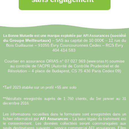
(
société
La Bonne Mutuelle est une marque exploitée par AFI Assurances
du Groupe Meilleurtaux)
–
SAS au capital de 10 000€ –
12 rue du
Bois Guillaume – 91055 Evry Courcouronnes Cedex – RCS Evry
404 414 583
Courtier en assurance ORIAS n°
07 027 969 (
soumise
www.orias.fr)
au contrôle de l’ACPR (Autorité de Contrôle Prudentiel et de
Résolution – 4 place de Budapest, CS 75 436 Paris Cedex 09)
*Tarif 2023 établie sur un profil +55 ans solo
**Résultats enregistrés auprès de 1 760 clients, du 1er janvier au 31
décembre 2018.
Les informations recueillies dans le formulaire sont enregistrées dans un
fichier informatisé par
AFI Assurances –
La base légale du traitement est
le consentement. Les données collectées seront communiquées aux
seuls destinataires suivants : service commercial AFI assurances
.
Elles