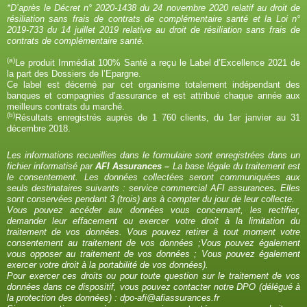
*D’après le Décret n° 2020-1438 du 24 novembre 2020 relatif au droit de
résiliation sans frais de contrats de complémentaire santé et la Loi n°
2019-733 du 14 juillet 2019 relative au droit de résiliation sans frais de
contrats de complémentaire santé.
(a)
Le produit Immédiat 100% Santé a reçu le Label d’Excellence 2021 de
la part des Dossiers de l’Epargne.
Ce label est décerné par cet organisme totalement indépendant des
banques et compagnies d’assurance et est attribué chaque année aux
meilleurs contrats du marché.
(b)
Résultats enregistrés auprès de 1 760 clients, du 1er janvier au 31
décembre 2018.
Les informations recueillies dans le formulaire sont enregistrées dans un
fichier informatisé par
AFI Assurances –
La base légale du traitement est
le consentement. Les données collectées seront communiquées aux
seuls destinataires suivants : service commercial AFI assurances
.
Elles
sont conservées pendant 3 (trois) ans à compter du jour de leur collecte.
Vous pouvez accéder aux données vous concernant, les rectifier,
demander leur effacement ou exercer votre droit à la limitation du
traitement de vos données. Vous pouvez retirer à tout moment votre
consentement au traitement de vos données ;Vous pouvez également
vous opposer au traitement de vos données ; Vous pouvez également
exercer votre droit à la portabilité de vos données).
Pour exercer ces droits ou pour toute question sur le traitement de vos
données dans ce dispositif, vous pouvez contacter notre DPO (délégué à
la protection des données) :
dpo-afi@afiassurances.fr