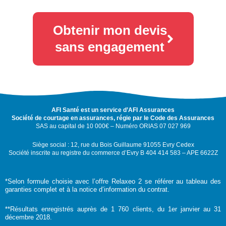
Obtenir mon devis
sans engagement
AFI Santé est un service d’AFI Assurances
Société de courtage en assurances, régie par le Code des Assurances
SAS au capital de 10 000€ – Numéro ORIAS 07 027 969
Siège social : 12, rue du Bois Guillaume 91055 Evry Cedex
Société inscrite au registre du commerce d’Evry B 404 414 583 – APE 6622Z
*Selon formule choisie avec l’offre Relaxeo 2 se référer au tableau des
garanties complet et à la notice d’information du contrat.
**Résultats enregistrés auprès de 1 760 clients, du 1er janvier au 31
décembre 2018.