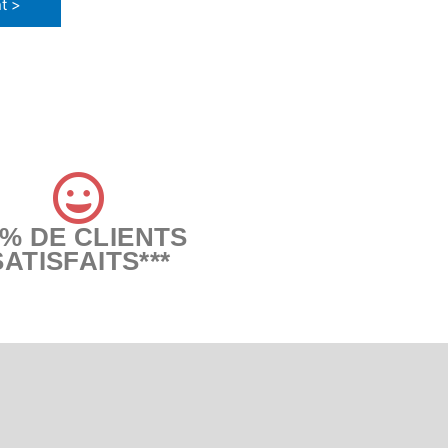
t >
6% DE CLIENTS
SATISFAITS***