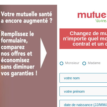
Changez de mut
n'importe quel m
contrat et un 
Monsieur
Madame