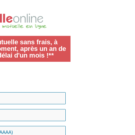
uelle sans frais, à
oment, après un an de
délai d'un mois !**