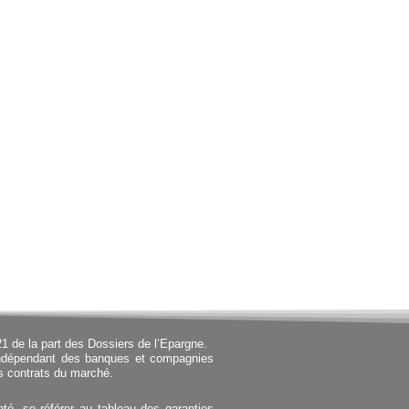
21 de la part des Dossiers de l’Epargne.
 indépendant des banques et compagnies
s contrats du marché.
nté, se référer au tableau des garanties