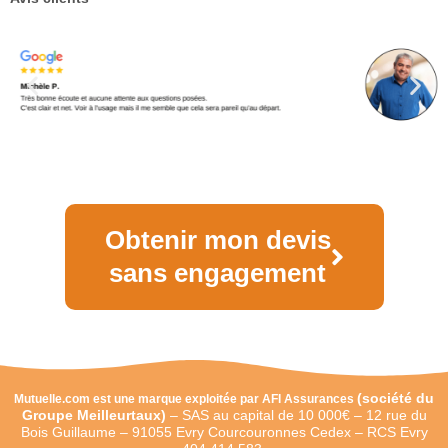
Obtenir mon devis
sans engagement
(
société du
Mutuelle.com est une marque exploitée par AFI Assurances
Groupe Meilleurtaux)
–
SAS au capital de 10 000€ –
12 rue du
Bois Guillaume – 91055 Evry Courcouronnes Cedex – RCS Evry