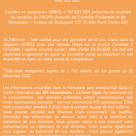
404 414 583
Courtier en assurance ORIAS n°
07 027 969 (
soumise
www.orias.fr)
au contrôle de l’ACPR (Autorité de Contrôle Prudentiel et de
Résolution – 4 place de Budapest, CS 75 436 Paris Cedex 09)
16.23€/mois – Tarif valable pour une personne de 55 ans située dans la
Mayenne (53000) avec une formule Hospi sur le produit Essentiel 2
CEGEMA / régime sécurité social / date d’effet 01/11/2024. Ce tarif est
disponible uniquement en ayant un conseiller santé au téléphone et non
disponible en ligne sur notre tunnel de comparaison.
**Résultats enregistrés auprès de 1 760 clients, du 1er janvier au 31
décembre 2018.
Les informations recueillies dans le formulaire sont enregistrées dans un
fichier informatisé par
AFI Assurances –
La base légale du traitement est
le consentement. Les données collectées seront communiquées aux
seuls destinataires suivants : service commercial AFI assurances
.
Elles
sont conservées pendant 3 (trois) ans à compter du jour de leur collecte.
Vous pouvez accéder aux données vous concernant, les rectifier,
demander leur effacement ou exercer votre droit à la limitation du
traitement de vos données. Vous pouvez retirer à tout moment votre
consentement au traitement de vos données ;Vous pouvez également
vous opposer au traitement de vos données ; Vous pouvez également