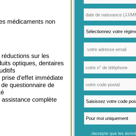
 des médicaments non
réductions sur les
uits optiques, dentaires
uditifs
 prise d’effet immédiate
 de questionnaire de
té
 assistance complète
J’accepte que les donn