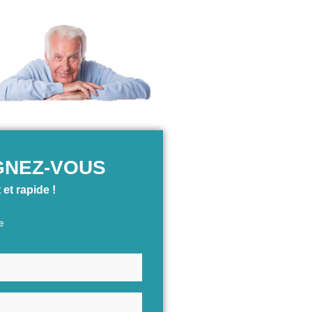
GNEZ-VOUS
 et rapide !
e