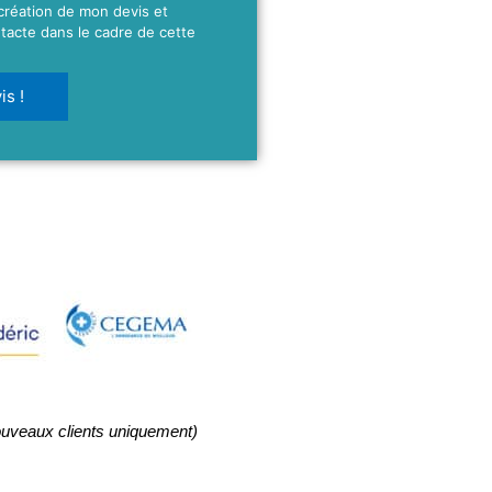
 création de mon devis et
tacte dans le cadre de cette
s !
ouveaux clients uniquement)