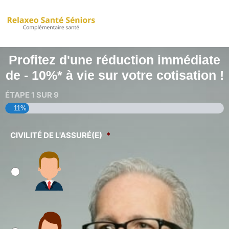
Aller
au
contenu
Profitez d'une réduction immédiate
de - 10%* à vie sur votre cotisation !
ÉTAPE
1
SUR
9
11%
CIVILITÉ DE L'ASSURÉ(E)
*